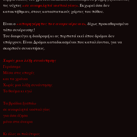
τις νύχτες
«σε αναφιλητά νοσταλγίας».
Εκχωρεί όσα δεν
κατακτήθηκαν, στους καταστατικούς χάρτες του πόθου.
Είναι ο
«απαρηγόρητος του αναμενόμενου»,
δίχως προκαθορισμένο
τόπο συνέρευσης!
Του διαφεύγει η διαδρομή κι ας περπατά εκεί όπου δρόμοι δεν
υπάρχουν. Είναι Δρόμοι καταδικασμένοι που καταλύονται, για να
σκορπούν συναντήσεις.
Χωρίς μια λέξη συνάντησης
Γεράσαμε
Μέσα στις εποχές
και τα χρόνια
Χωρίς μια λέξη συνάντησης
Το θαύμα κι εγώ
Τα βράδια ξεσπάω
σε αναφιλητά νοσταλγίας
για όσα έζησα
μόνο στα όνειρα
Κι όλες οι πολύτιμες