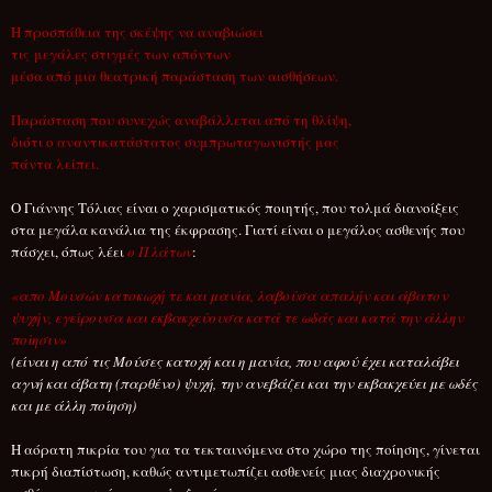
Η προσπάθεια της σκέψης να αναβιώσει
τις μεγάλες στιγμές των απόντων
μέσα από μια θεατρική παράσταση των αισθήσεων.
Παράσταση που συνεχώς αναβάλλεται από τη θλίψη,
διότι ο αναντικατάστατος συμπρωταγωνιστής μας
πάντα λείπει.
Ο Γιάννης Τόλιας είναι ο χαρισματικός ποιητής, που τολμά διανοίξεις
στα μεγάλα κανάλια της έκφρασης. Γιατί είναι ο μεγάλος ασθενής που
πάσχει, όπως λέει
ο Πλάτων
:
«
απο Μουσών κατοκωχή τε και μανία, λαβούσα απαλήν και άβατον
ψυχήν, εγείρουσα και εκβακχεύουσα
κατά τε ωδάς και κατά την άλλην
ποίησιν»
(
είναι η από τις Μούσες κατοχή και η μανία, που αφού έχει καταλάβει
αγνή και άβατη (παρθένο) ψυχή, την ανεβάζει και την εκβακχεύει με ωδές
και με άλλη ποίηση)
Η αόρατη πικρία του για τα τεκταινόμενα στο χώρο της ποίησης, γίνεται
πικρή διαπίστωση, καθώς αντιμετωπίζει ασθενείς μιας διαχρονικής