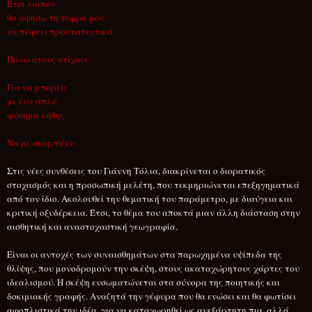
Έτσι λοιπόν
θα αφήσω τη τέφρα μου
να πέφτει προστατευτικά
Πάνω στους στίχους
Για να μπορείς
με ένα απλό
φύσημα λήθης
Να με σκορπίζεις.
Στις νέες συνθέσεις του Γιάννη Τόλια, διακρίνεται ο διορατικός
στοχασμός και η προσωπική μελέτη, που τεκμηριώνεται επεξηγηματικά
από τον ίδιο. Ακολουθεί την θεματική του παράμετρο, με διαύγεια και
κριτική οξυδέρκεια. Έτσι, το θέμα του αποκτά μιαν άλλη διάσταση στην
αισθητική και αναστοχαστική γεωγραφία.
Είναι οι αντοχές των συναισθημάτων στα παρωχημένα υψίπεδα της
θλίψης, που μονοδρομούν την σκέψη, στους ακαταχώρητους χάρτες του
ιδεαλισμού. Η σκέψη ενσωματώνεται στα σύνορα της ποιητικής και
δοκιμιακής γραφής. Αναζητά την γέφυρα που θα ενώσει και θα φωτίσει
αφοπλιστικά την ιδέα, για να καταχωρηθεί ως ανεξάρτητη πια, αλλά