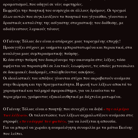
οραματισμού, που οδηγεί σε νέες αφετηρίες.
Εκφράζει την ποιητική του ανησυχία σε άλλους δρόμους. Οι τριγμοί
όλων αυτών που συγκλονίζουν το ποιητικό του γίγνεσθαι, γίνονται ο
δραστικός καταλύτης της ασίγαστης στοχαστικής του διάθεσης, με
αδιάψευστους λυρικούς τόνους
Ο Γιάννης Τόλιας δεν είναι ο ατάραχος μιας ταραγμένης εποχής!
Προσεγγίζει στίχους με νοήματα εμπεριστατωμένα και περιεκτικά, στα
αναλόγια μιας συμπερασματικής ποίησης.
Κι όσο στην ποίησή του διακρίνουμε την οικονομία στις λέξεις, τόσο
αφήνεται να παρασυρθεί σε λεκτικές λεωφόρους, τις οποίες μετουσιώνει
σε δοκιμιακές διαδρομές, επαληθεύοντας ασκήσεις.
Οι ιδεαλιστικές του απόψεις γίνονται στίχοι που ακροβατούν ανάμεσα
στην θεώρηση και την πραγματικότητα. Η φωνή των λέξεων αποκτά το
χαρισματικό και τολμηρό σφυροκόπημα, για να λειαίνεται το
περιεχόμενο, γράφοντας εξακολουθητικά με δάχτυλα ματωμένα.
Ο Γιάννης Τόλιας είναι ο ποιητής που συνεχίζει να διψά
«την αλμύρα
των λέξεων».
Οι ταλαντώσεις των λέξεων αιχμαλωτίζουν ανάμεσα στις
στροφές
«τον οδυρμό του φωτός»,
για να λούζεται η απουσία.
Για να μπορεί να χωράει η ανομολόγητη συνομιλία με τα μάτια Εκείνης
που λείπει.