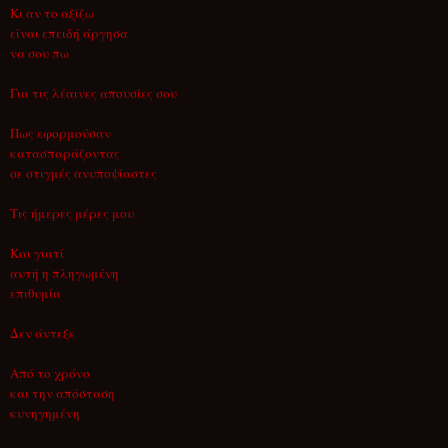
Κι αν το αξίζω
είναι επειδή άργησα
να σου πω
Για τις λέαινες απουσίες σου
Πως εφορμούσαν
κατασπαράζοντας
σε στιγμές ανυποψίαστες
Τις ήμερες μέρες μου
Και γιατί
αυτή η πληγωμένη
επιθυμία
Δεν άντεξε
Από το χρόνο
και την απόσταση
κυνηγημένη