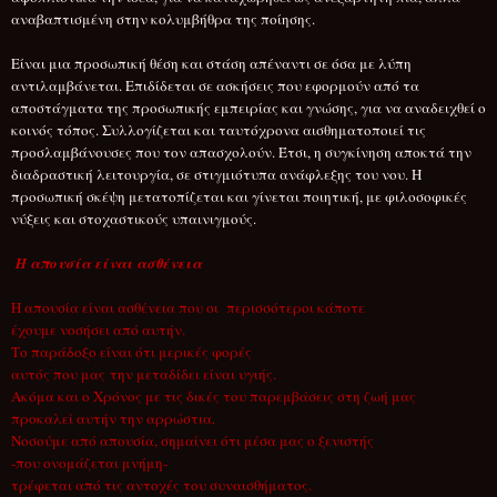
αναβαπτισμένη στην κολυμβήθρα της ποίησης.
Είναι μια προσωπική θέση και στάση απέναντι σε όσα με λύπη
αντιλαμβάνεται. Επιδίδεται σε ασκήσεις που εφορμούν από τα
αποστάγματα της προσωπικής εμπειρίας και γνώσης, για να αναδειχθεί ο
κοινός τόπος. Συλλογίζεται και ταυτόχρονα αισθηματοποιεί τις
προσλαμβάνουσες που τον απασχολούν. Έτσι, η συγκίνηση αποκτά την
διαδραστική λειτουργία, σε στιγμιότυπα ανάφλεξης του νου. Η
προσωπική σκέψη μετατοπίζεται και γίνεται ποιητική, με φιλοσοφικές
νύξεις και στοχαστικούς υπαινιγμούς.
Η απουσία είναι ασθένεια
Η απουσία είναι ασθένεια που οι περισσότεροι κάποτε
έχουμε νοσήσει από αυτήν.
Το παράδοξο είναι ότι μερικές φορές
αυτός που μας την μεταδίδει είναι υγιής.
Ακόμα και ο Χρόνος με τις δικές του παρεμβάσεις στη ζωή μας
προκαλεί αυτήν την αρρώστια.
Νοσούμε από απουσία, σημαίνει ότι μέσα μας ο ξενιστής
-που ονομάζεται μνήμη-
τρέφεται από τις αντοχές του συναισθήματος.