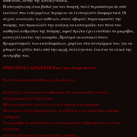
«
».
ασθένειας, αυτής της
αλαζονείας
Η απογοήτευση είναι βαθιά για τον ποιητή, πολύ περισσότερο δε από
εκείνους που ενδεχομένως περίμενε να λειτουργούν διαφορετικά. Οι
συχνές αναλογίες των ασθενών, στους αβαρείς
παρανομαστές της
ποίησης, του προκαλούν την ανάγκη να καταγράψει τον πόνο του
αισθητού ανθρώπου της ποίησης, αφού πρώτα έχει εντοπίσει το μικρόβιο,
καταγγέλλοντας την ανοησία., Προτιμά να κατοικεί στους
θρυμματισμούς των κατεδαφίσεων, χαμένος στα συντρίμμια του, για να
μπορεί να χτίζει πάλι από την αρχή, συλλέγοντας ένα-ένα τα υλικά της
συντριβής του.
ΠΡΟΣ ΠΑΝΤΑ ΑΠΟΔΕΚΤΗ Εμού μη εξαιρουμένου
Είναι πνευματική ασθένεια η Αλαζονεία.
Δυστυχώς, στο δικό μας καθρέφτη δεν παρουσιάζει κανένα
παραμορφωτικό σύμπτωμα.
Μόνο στα μάτια των άλλων είναι ορατή η δυσμορφία.
Ιδιαιτέρως στους δημιουργούς, η ασθένεια έχει αποκτήσει μορφή
επιδημίας.
Το μικρόβιο το μεταδίδουν οι πλασματικές επιβραβεύσεις για την
ποιότητα
και την αξία μιας συγκεκριμένης γραφής.