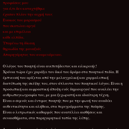
προφάσεις μου
για ό,τι δεν καταχτήθηκε
έχασαν πλέον την αιχμή τους
Ένοικος του μαρασμού
που σκοτώνει αργά
και με επιμέλεια
κάθε ελπίδα.
Υπομένω τη δίκαιη
θηριωδία της μοναξιάς
Απαρηγόρητος του αναμενόμενου.
Ο λόγος του ποιητή είναι ανεπιτήδευτος και ειλικρινής!
Χρόνια τώρα έχει χαράξει τον δικό του δρόμο στα ποιητικά πεδία. Η
έμπνευσή του ορίζεται από την μελαγχολική και χαρμολυπική
διατύπωση της σκέψης του, στον άτλαντα του ποιητικού λόγου. Είναι η
προσωπική και εκφραστική άποψη ενός δημιουργού που αναλύει την
ανθρωπογεωγραφία του, με μια ξεχωριστή και ιδιαίτερη τέχνη.
Είναι ο σεμνός και έντιμος ποιητής που με την φωνή του αναδύει
αυθεντικότητα και αλήθεια, στα περιγράμματα της ποίησης.
Είναι ο λυτρωτικός καθαρμός που ανατέλλει αισθήσεις και
συναισθήματα, στα παρηγορητικά τοπία της λύπης.