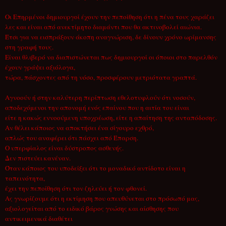
Οι Επηρμένοι δημιουργοί έχουν την πεποίθηση ότι η πένα τους χαράζει
λες και είναι από ανεκτίμητο διαμάντι που θα ακτινοβολεί αιώνια.
Έτσι για να εισπράξουν άκοπη αναγνώριση, δε δίνουν χρόνο ωρίμανσης
στη γραφή τους.
Είναι θλιβερό να διαπιστώνεται πως δημιουργοί οι όποιοι στο παρελθόν
έχουν γράψει αξιόλογα,
τώρα, πάσχοντες από τη νόσο, προσφέρουν μετριότατα γραπτά.
Αγνοούν ή στην καλύτερη περίπτωση εθελοτυφλούν ότι νοσούν,
αποδεχόμενοι την απονομή ενός επαίνου που η αιτία του είναι
είτε η κακώς εννοούμενη υποχρέωση, είτε η απαίτηση της ανταπόδοσης.
Αν θέλει κάποιος να αποκτήσει ένα σίγουρο εχθρό,
απλώς του αναφέρει ότι πάσχει από Έπαρση.
Ο υπερφίαλος είναι δύστροπος ασθενής.
Δεν πιστεύει κανέναν.
Όταν κάποιος του υποδείξει ότι το μοναδικό αντίδοτο είναι η
ταπεινότητα,
έχει την πεποίθηση ότι τον ζηλεύει ή τον φθονεί.
Ας γνωρίζουμε ότι η εκτίμηση που απευθύνεται στο πρόσωπό μας,
αξιολογείται από το ειδικό βάρος γνώσης και αίσθησης που
αντικειμενικά διαθέτει