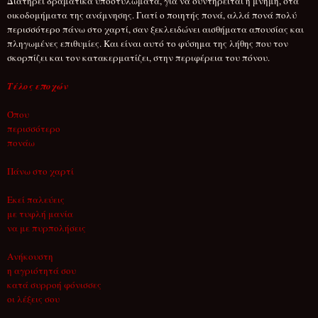
Διατηρεί δραματικά υποστυλώματα, για να συντηρείται η μνήμη, στα
οικοδομήματα της ανάμνησης. Γιατί ο ποιητής πονά, αλλά πονά πολύ
περισσότερο πάνω στο χαρτί, σαν ξεκλειδώνει αισθήματα απουσίας και
πληγωμένες επιθυμίες. Και είναι αυτό το φύσημα της λήθης που τον
σκορπίζει και τον κατακερματίζει, στην περιφέρεια του πόνου.
Τέλος εποχών
Όπου
περισσότερο
πονάω
Πάνω στο χαρτί
Εκεί παλεύεις
με τυφλή μανία
να με πυρπολήσεις
Ανήκουστη
η αγριότητά σου
κατά συρροή φόνισσες
οι λέξεις σου