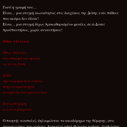
Γιατί η γραφή του…
Είναι… μια στιγμή αιωνιότητας στις διαχύσεις της Δύσης ενός πάθους
που ακόμα δεν έδυσε!
Είναι… μια στιγμή δίχως προκαθορισμένο φινάλε, σε ά-Δυσες
προϋπαντήσεις, χωρίς συναντήσεις!
Όπως στέλνεις
Όπως στέλνεις
τον οδυρμό του φωτός
ως άλλη δύση
Διψώ
την αλμύρα των λέξεων
στην ανομολόγητη
συνομιλία των ματιών σου
Εσύ η στέρηση
κι εγώ ο μακρινός
Ο ποιητής αναπολεί, ψηλαφώντας το οικοδόμημα της θύμησης,
στις
συρρικνώσεις του χρόνου. Ανακαλεί απολιθώματα μνήμης, ξεσπώντας